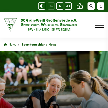
A-
A
A+
News
Sportdeutschland-News