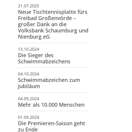
oßenvörde 112
21.07.2025
606 Warmsen
Neue Tischtennisplatte fürs
Freibad Großenvörde –
 57 67 / 94 29 76
großer Dank an die
info@scgwg.de
Volksbank Schaumburg und
Nienburg eG
13.10.2024
Die Sieger des
Schwimmabzeichens
04.10.2024
Schwimmabzeichen zum
Jubiläum
04.09.2024
Mehr als 10.000 Menschen
01.09.2024
Die Premieren-Saison geht
zu Ende