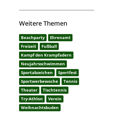
Weitere Themen
Beachparty
Ehrenamt
Freizeit
Fußball
Kampf den Krampfadern
Neujahrsschwimmen
Sportabzeichen
Sportfest
Sportwerbewoche
Tennis
Theater
Tischtennis
Try-Athlon
Verein
Weihnachtsbuden