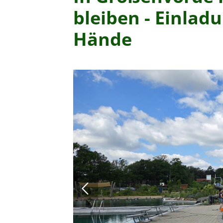
bleiben - Einlad
Hände
Quicklinks
Vereinsleben
Unser Spartenangebot