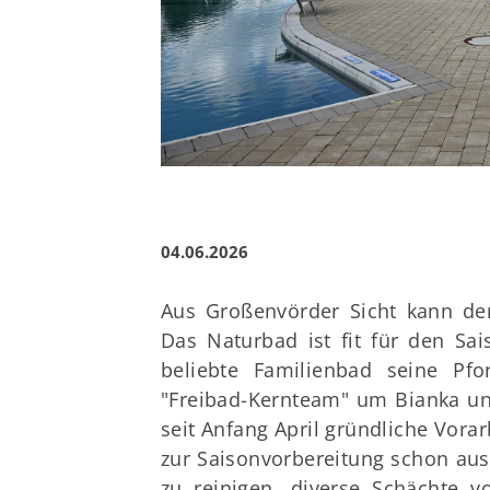
Vereins-News
Ehrenamt
Galerie
04.06.2026
Aus Großenvörder Sicht kann de
Das Naturbad ist fit für den Sa
beliebte Familienbad seine Pfo
"Freibad-Kernteam" um Bianka un
seit Anfang April gründliche Vorar
zur Saisonvorbereitung schon aus
zu reinigen, diverse Schächte 