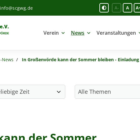
info@scgwg.de
A-
A
A
Verein
News
Veranstaltungen
s-News
In Großenvörde kann der Sommer bleiben - Einladung
 kann der Sommer