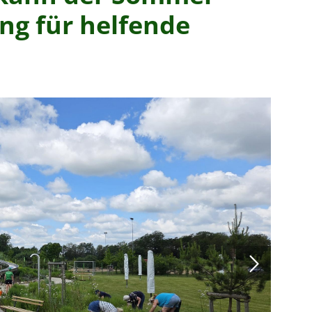
ung für helfende
Mitglieder-Service
Ge
Mitglied werden
SC