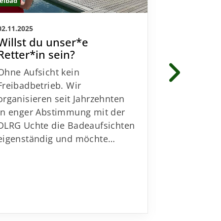
eibad
Freibad
02.11.2025
21.07.2025
Willst du unser*e
Neue Tis
Retter*in sein?
fürs Fre
– großer
Ohne Aufsicht kein
Volksba
Freibadbetrieb. Wir
und Nie
organisieren seit Jahrzehnten
Pünktlich 
in enger Abstimmung mit der
durften sic
DLRG Uchte die Badeaufsichten
Freibadbe
eigenständig und möchte…
neue Attra
hochwerti
Tischtenni
für…