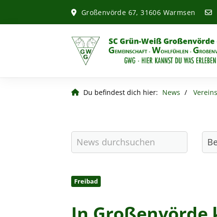
Großenvörde 67, 31606 Warmsen
Du befindest dich hier:
News
Verein
Freibad
In Großenvörde