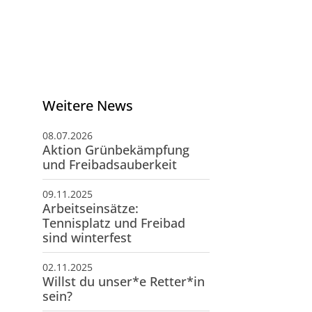
Weitere News
08.07.2026
Aktion Grünbekämpfung
und Freibadsauberkeit
09.11.2025
Arbeitseinsätze:
Tennisplatz und Freibad
sind winterfest
02.11.2025
schäftsstelle
Willst du unser*e Retter*in
sein?
 Grün-Weiß Großenvörde e.V.