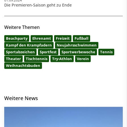
01.09.2024
Die Premieren-Saison geht zu Ende
Weitere Themen
Beachparty
Ehrenamt
Freizeit
Fußball
Kampf den Krampfadern
Neujahrsschwimmen
Sportabzeichen
Sportfest
Sportwerbewoche
Tennis
Theater
Tischtennis
Try-Athlon
Verein
Weihnachtsbuden
Weitere News