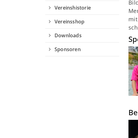
Bil
Vereinshistorie
Men
mit
Vereinsshop
sch
Downloads
Sp
Sponsoren
Be
Quicklinks