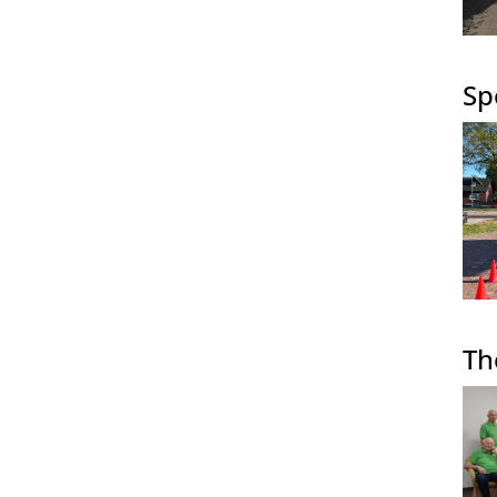
Sp
Th