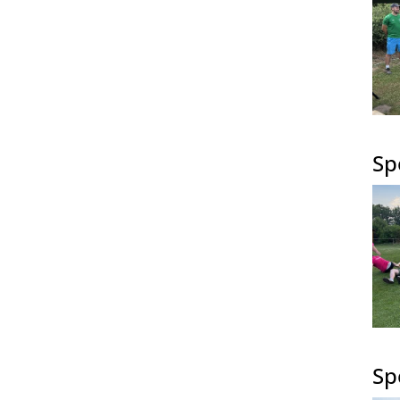
Sp
Sp