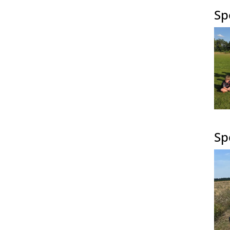
Sp
Sp