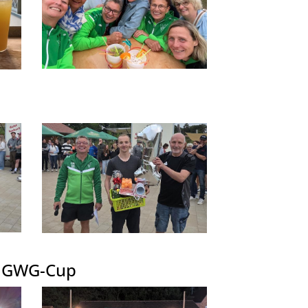
schäftsstelle
 Grün-Weiß Großenvörde e.V.
oßenvörde 112
606 Warmsen
 57 67 / 94 29 76
info@scgwg.de
& GWG-Cup