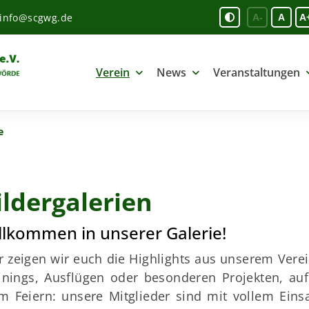
info@scgwg.de
A-
A
A
Verein
News
Veranstaltungen
e
ildergalerien
llkommen in unserer Galerie!
r zeigen wir euch die Highlights aus unserem Vere
inings, Ausflügen oder besonderen Projekten, auf
m Feiern: unsere Mitglieder sind mit vollem Eins