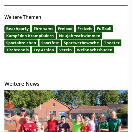
Weitere Themen
Beachparty
Ehrenamt
Freibad
Freizeit
Fußball
Kampf den Krampfadern
Neujahrsschwimmen
Sportabzeichen
Sportfest
Sportwerbewoche
Theater
Tischtennis
Try-Athlon
Verein
Weihnachtsbuden
Weitere News