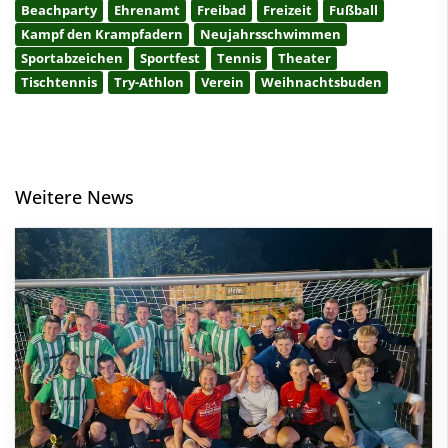
Beachparty
Ehrenamt
Freibad
Freizeit
Fußball
Kampf den Krampfadern
Neujahrsschwimmen
Sportabzeichen
Sportfest
Tennis
Theater
Tischtennis
Try-Athlon
Verein
Weihnachtsbuden
Weitere News