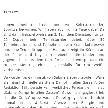
15.07.2025
Immer häufiger liest man von Ruhetagen bei
Sportwerbewochen. Wir haben auch ruhige Tage dabei. Da
sind dann beispielsweise am 3. Tag, dem Dienstag, nur ca.
20 Doppel beim Tennisturnier dabei, über 50
Teilnehmerinnen und Teilnehmer beim Krampfaderpower
und eine Teqballtruppe aus Hannover zeigt Ihr Können an
der Platte und begeistert nebenbei die Kinder und
Jugendlichen aus dem Dorf für diese Trendsportart. Ein
ruhiger Dienstag eben – jedenfalls für Grün-Weiße
Verhältnisse … .
Da wurde Top Gymnastik von Sabine Siebert geboten. Wäre
sie männlich, hieße sie „Hans Dampf in allen Gassen“. Der
Redaktion fällt gerade kein weibliches Pendant ein – also
„Sabine Dampf in allen Gassen“. Gewohnt engagiert trieb
sie die Groß-Gruppe voran. Dabei ging sie noch nicht
einmal an die äußerste Grenze ihrer Energie und
vereinzelt war danach zu hören: „Das hatte ich mir noch