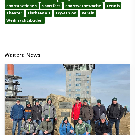
Sportabzeichen
Sportfest
Sportwerbewoche
Tennis
Theater
Tischtennis
Try-Athlon
Verein
Weihnachtsbuden
Weitere News