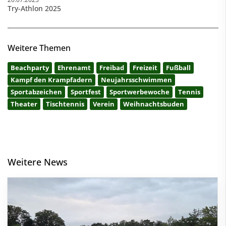
Try-Athlon 2025
Weitere Themen
Beachparty
Ehrenamt
Freibad
Freizeit
Fußball
Kampf den Krampfadern
Neujahrsschwimmen
Sportabzeichen
Sportfest
Sportwerbewoche
Tennis
Theater
Tischtennis
Verein
Weihnachtsbuden
Weitere News