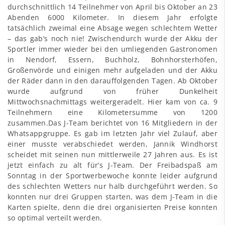
durchschnittlich 14 Teilnehmer von April bis Oktober an 23
Abenden 6000 Kilometer. In diesem Jahr erfolgte
tatsächlich zweimal eine Absage wegen schlechtem Wetter
– das gab’s noch nie! Zwischendurch wurde der Akku der
Sportler immer wieder bei den umliegenden Gastronomen
in Nendorf, Essern, Buchholz, Bohnhorsterhöfen,
Großenvörde und einigen mehr aufgeladen und der Akku
der Räder dann in den darauffolgenden Tagen. Ab Oktober
wurde aufgrund von früher Dunkelheit
Mittwochsnachmittags weitergeradelt. Hier kam von ca. 9
Teilnehmern eine Kilometersumme von 1200
zusammen.Das J-Team berichtet von 16 Mitgliedern in der
Whatsappgruppe. Es gab im letzten Jahr viel Zulauf, aber
einer musste verabschiedet werden, Jannik Windhorst
scheidet mit seinen nun mittlerweile 27 Jahren aus. Es ist
jetzt einfach zu alt für’s J-Team. Der Freibadspaß am
Sonntag in der Sportwerbewoche konnte leider aufgrund
des schlechten Wetters nur halb durchgeführt werden. So
konnten nur drei Gruppen starten, was dem J-Team in die
Karten spielte, denn die drei organisierten Preise konnten
so optimal verteilt werden.