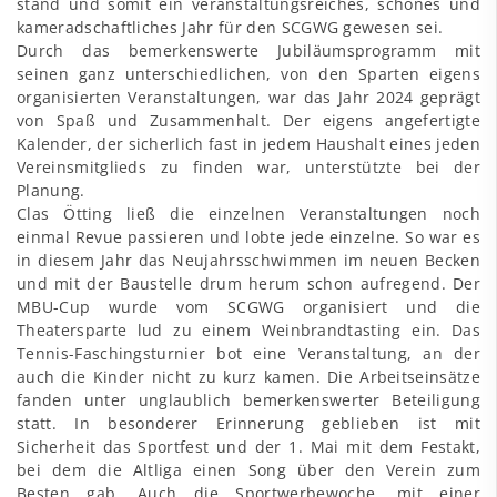
stand und somit ein veranstaltungsreiches, schönes und
kameradschaftliches Jahr für den SCGWG gewesen sei.
Durch das bemerkenswerte Jubiläumsprogramm mit
seinen ganz unterschiedlichen, von den Sparten eigens
organisierten Veranstaltungen, war das Jahr 2024 geprägt
von Spaß und Zusammenhalt. Der eigens angefertigte
Kalender, der sicherlich fast in jedem Haushalt eines jeden
Vereinsmitglieds zu finden war, unterstützte bei der
Planung.
Clas Ötting ließ die einzelnen Veranstaltungen noch
einmal Revue passieren und lobte jede einzelne. So war es
in diesem Jahr das Neujahrsschwimmen im neuen Becken
und mit der Baustelle drum herum schon aufregend. Der
MBU-Cup wurde vom SCGWG organisiert und die
Theatersparte lud zu einem Weinbrandtasting ein. Das
Tennis-Faschingsturnier bot eine Veranstaltung, an der
auch die Kinder nicht zu kurz kamen. Die Arbeitseinsätze
fanden unter unglaublich bemerkenswerter Beteiligung
statt. In besonderer Erinnerung geblieben ist mit
Sicherheit das Sportfest und der 1. Mai mit dem Festakt,
bei dem die Altliga einen Song über den Verein zum
Besten gab. Auch die Sportwerbewoche, mit einer