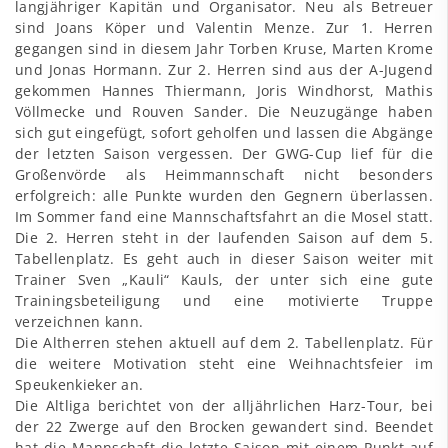
langjähriger Kapitän und Organisator. Neu als Betreuer
sind Joans Köper und Valentin Menze. Zur 1. Herren
gegangen sind in diesem Jahr Torben Kruse, Marten Krome
und Jonas Hormann. Zur 2. Herren sind aus der A-Jugend
gekommen Hannes Thiermann, Joris Windhorst, Mathis
Völlmecke und Rouven Sander. Die Neuzugänge haben
sich gut eingefügt, sofort geholfen und lassen die Abgänge
der letzten Saison vergessen. Der GWG-Cup lief für die
Großenvörde als Heimmannschaft nicht besonders
erfolgreich: alle Punkte wurden den Gegnern überlassen.
Im Sommer fand eine Mannschaftsfahrt an die Mosel statt.
Die 2. Herren steht in der laufenden Saison auf dem 5.
Tabellenplatz. Es geht auch in dieser Saison weiter mit
Trainer Sven „Kauli“ Kauls, der unter sich eine gute
Trainingsbeteiligung und eine motivierte Truppe
verzeichnen kann.
Die Altherren stehen aktuell auf dem 2. Tabellenplatz. Für
die weitere Motivation steht eine Weihnachtsfeier im
Speukenkieker an.
Die Altliga berichtet von der alljährlichen Harz-Tour, bei
der 22 Zwerge auf den Brocken gewandert sind. Beendet
hat die Mannschaft die letzte Saison mit einem Punkt auf