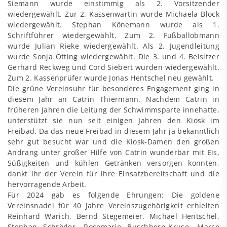
Siemann wurde einstimmig als 2. Vorsitzender
wiedergewählt. Zur 2. Kassenwartin wurde Michaela Block
wiedergewählt. Stephan Könemann wurde als 1.
Schriftführer wiedergewählt. Zum 2. Fußballobmann
wurde Julian Rieke wiedergewählt. Als 2. Jugendleitung
wurde Sonja Ötting wiedergewählt. Die 3. und 4. Beisitzer
Gerhard Reckweg und Cord Siebert wurden wiedergewählt.
Zum 2. Kassenprüfer wurde Jonas Hentschel neu gewählt.
Die grüne Vereinsuhr für besonderes Engagement ging in
diesem Jahr an Catrin Thiermann. Nachdem Catrin in
früheren Jahren die Leitung der Schwimmsparte innehatte,
unterstützt sie nun seit einigen Jahren den Kiosk im
Freibad. Da das neue Freibad in diesem Jahr ja bekanntlich
sehr gut besucht war und die Kiosk-Damen den großen
Andrang unter großer Hilfe von Catrin wunderbar mit Eis,
Süßigkeiten und kühlen Getränken versorgen konnten,
dankt ihr der Verein für ihre Einsatzbereitschaft und die
hervorragende Arbeit.
Für 2024 gab es folgende Ehrungen: Die goldene
Vereinsnadel für 40 Jahre Vereinszugehörigkeit erhielten
Reinhard Warich, Bernd Stegemeier, Michael Hentschel,
Stephan Schröder, Rosemarie Buschhorn-Kruse, Marco