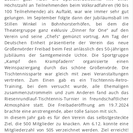
Höchstzahl an Teilnehmenden beim Volksradfahren (90 bis
100 Teilnehmende) als Auftakt, war wie immer sehr gut
gelungen. Im September folgte dann der Jubiläumsball im
Stillen Winkel in Bohnhorsterhöfen, bei dem die
Theatergruppe ganz exklusiv „Dinner for One“ auf den
Verein und seine „Chefs“ gemünzt vortrug. Am Tag der
Deutschen Einheit präsentierte der Verein das neue
Großenvörder Freibad beim Fest anlässlich des 50-jährigen
Jubiläums der Samtgemeinde Uchte. Die Sportgruppe
„Kampf den Krampfadern“ organisierte einen
Weinspaziergang durch das schöne Großenvörde. Die
Tischtennissparte war gleich mit zwei Veranstaltungen
vertreten. Zum Einen gab es ein Tischtennis-Retro-
Training, bei dem versucht wurde, alle Ehemaligen
zusammenzutrommeln und zum Anderen fand auch das
Riesenrundlauf-Tischtennis-Turnier in freundschaftlicher
Atmosphäre statt. Die Freibaderöffnung am 19.7.2024
brachte eine anstrengende, aber tolle Saison mit sich.
In diesem Jahr gab es für den Verein das selbstgesteckte
Ziel, die 500 Mitglieder zu knacken. Am 6.12. konnte eine
Mitgliederzahl von 505 verzeichnet werden. Ziel erreicht!