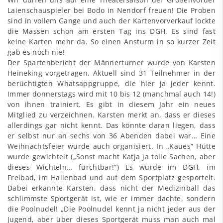
Laienschauspieler bei Bodo in Nendorf freuen! Die Proben
sind in vollem Gange und auch der Kartenvorverkauf lockte
die Massen schon am ersten Tag ins DGH. Es sind fast
keine Karten mehr da. So einen Ansturm in so kurzer Zeit
gab es noch nie!
Der Spartenbericht der Männerturner wurde von Karsten
Heineking vorgetragen. Aktuell sind 31 Teilnehmer in der
berüchtigten Whatsappgruppe, die hier ja jeder kennt.
Immer donnerstags wird mit 10 bis 12 (manchmal auch 14!)
von ihnen trainiert. Es gibt in diesem Jahr ein neues
Mitglied zu verzeichnen. Karsten merkt an, dass er dieses
allerdings gar nicht kennt. Das könnte daran liegen, dass
er selbst nur an sechs von 36 Abenden dabei war… Eine
Weihnachtsfeier wurde auch organisiert. In „Kaues“ Hütte
wurde gewichtelt („Sonst macht Katja ja tolle Sachen, aber
dieses Wichteln… furchtbar!“) Es wurde im DGH, im
Freibad, im Hallenbad und auf dem Sportplatz gesportelt.
Dabei erkannte Karsten, dass nicht der Medizinball das
schlimmste Sportgerät ist, wie er immer dachte, sondern
die Poolnudel! „Die Poolnudel kennt ja nicht jeder aus der
Jugend, aber über dieses Sportgerät muss man auch mal