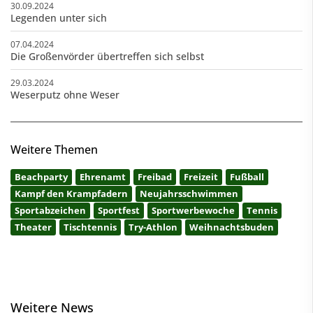
30.09.2024
Legenden unter sich
07.04.2024
Die Großenvörder übertreffen sich selbst
29.03.2024
Weserputz ohne Weser
Weitere Themen
Beachparty
Ehrenamt
Freibad
Freizeit
Fußball
Kampf den Krampfadern
Neujahrsschwimmen
Sportabzeichen
Sportfest
Sportwerbewoche
Tennis
Theater
Tischtennis
Try-Athlon
Weihnachtsbuden
Weitere News