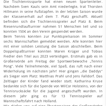
Die Tischtennissparte hat einen neuen Spartenleiter.
Nachdem Sven Kauls sein Amt niederlegte, trat Thorsten
Hillmann in seine Fußstapfen. In der letzten Saison wurde
der Klassenerhalt auf dem 7. Platz geschafft. Aktuell
befinden sich die Tischtennisspieler auf Platz 8. Beim
Riesenrundlaufturnier nahmen 51 Menschen teil und so
konnten 150€ an den Verein gespendet werden.
Beim Tennis konnten zur Punktspielsaison im Sommer
sechs Mannschaften gemeldet werden. Alle konnten hier
mit einer soliden Leistung die Saison abschließen. Beim
Doppelspaßturnier konnten Maren Krüger und Tobias
Fiedler den Titel aus 2023 verteidigen. Erstmals gab es in
Großenvörde am Freitag der Sportwerbewoche „Tennis
Pong“. Viele Teilnehmende, viel Spaß, das ruft nach einer
Widerholung im nächsten Jahr! Hier gingen „die Daddys“
als Sieger vom Platz: Matthias Prahl und Jens Falldorf. Das
Zeltlager der Kinder fand wieder statt. Katharina Kruse
bedankte sich für die Spende von WilCor Holsteins, von der
Tennisrucksäcke für die Jugend angeschafft wurden. In
diesem Jahr ging es für 13 Tennisspieler auf
Mannschaftsfahrt nach Holland.
Wir dürfen uns auf eine Theatersaison der Großenvörder